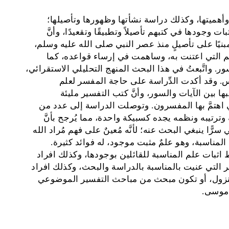
هميتها، وكذلك دراسة نشأتها وظهورها وتأصيلها؛
ات وجودها في كتبهم تأصيلاً وتطبيقًا وتقعيدًا، وأنَّ
نيًا على تأصيلٍ منذ عصر النبي صلى الله عليه وسلم،
هم التي اعتنت به، وساهمت في إرساء قواعده، كما
 واتَّبعتُ في هذا البحث المنهج التحليلي الاستقرائي،
رس. وقد أكدت الدِّراسة على حاجة المفسر لعلم
ها بين الآيات والسور، وأنَّ كتب التفسير مليئة
اهتمَّ بها المفسرون. وتوصلت الدراسة إلى عدد من
 وترتيبه ونظمه يجده كسبيكة واحدة، مما يُرجح بأنَّ
 سرًّا ينبغي البحث عنه؛ لأنَّه مُعينٌ على فهم مُراد الله
ع المناسبة، وهو علمٌ مثبت موجود، له فوائد كثيرة.
ثبات علم المناسبة للقائلين بوجودها، وكذلك افراد
التي عنيت بالمناسبة بالدراسة والبحث، وكذلك افراد
لنزول، أو تكون مبحث من مباحث التفسير الموضوعي
 موسى.