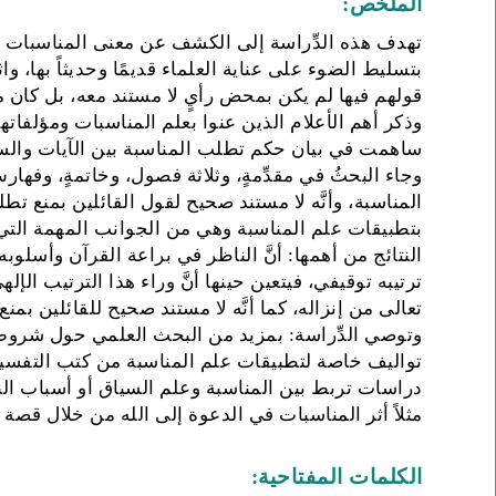
الملخص:
تهدف هذه الدِّراسة إلى الكشف عن معنى المناسبات وأ
بتسليط الضوء على عناية العلماء قديمًا وحديثاً بها، واثب
قولهم فيها لم يكن بمحض رأيٍ لا مستند معه، بل كان مب
وذكر أهم الأعلام الذين عنوا بعلم المناسبات ومؤلفات
ساهمت في بيان حكم تطلب المناسبة بين الآيات والسور.
وجاء البحثُ في مقدِّمةٍ، وثلاثة فصول، وخاتمةٍ، وفها
المناسبة، وأنَّه لا مستند صحيح لقول القائلين بمنع تطلب
بتطبيقات علم المناسبة وهي من الجوانب المهمة التي 
النتائج من أهمها: أنَّ الناظر في براعة القرآن وأسلوبه
ترتيبه توقيفي، فيتعين حينها أنَّ وراء هذا الترتيب الإلهي
تعالى من إنزاله، كما أنَّه لا مستند صحيح للقائلين بمن
وتوصي الدِّراسة: بمزيد من البحث العلمي حول شروط ا
تواليف خاصة لتطبيقات علم المناسبة من كتب التفسير 
دراسات تربط بين المناسبة وعلم السياق أو أسباب ا
مثلاً أثر المناسبات في الدعوة إلى الله من خلال قصة
الكلمات المفتاحية: