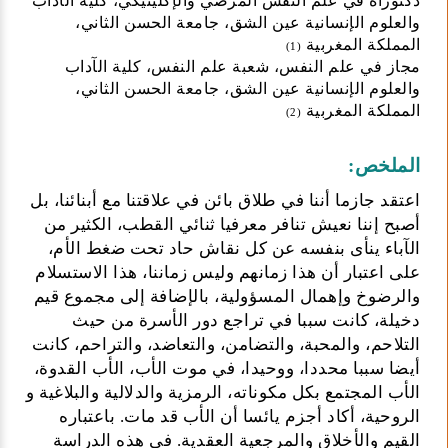
دكتوراه في علم النفس المرضي والإكلينيكي، كلية الآداب
والعلوم الإنسانية عين الشق، جامعة الحسن الثاني،
المملكة المغربية
(1)
مجاز في علم النفس، شعبة علم النفس، كلية الآداب
والعلوم الإنسانية عين الشق، جامعة الحسن الثاني،
المملكة المغربية
(2)
الملخص:
اعتقد جازما أننا في طلاق بائن في علاقتنا مع أبنائنا، بل
أصبح إننا نعيش تنافر معرفيا ثنائي القطب، الكثير من
الآباء ينأى بنفسه عن كل نقاش حاد تحت ضغط الأم،
على اعتبار أن هذا زمانهم وليس زماننا، هذا الاستسلام
والرضوخ وإهمال المسؤولية، بالإضافة إلى مجموع قيم
دخيلة، كانت سببا في تراجع دور الأسرة من حيث
التلاحم، والمحبة، والتضامن، والتعاضد، والتراحم، كانت
أيضا سببا محددا، ووحيدا، في موت الأب، الأب القدوة،
الأب المجتمع بكل مكوناته، الرمزية والدلالية والبلاغية و
الروحية، أكاد أجزم يائسا أن الأب قد مات. باعتباره
القيم والأخلاق والمرجعية العقدية. في هذه الدراسة