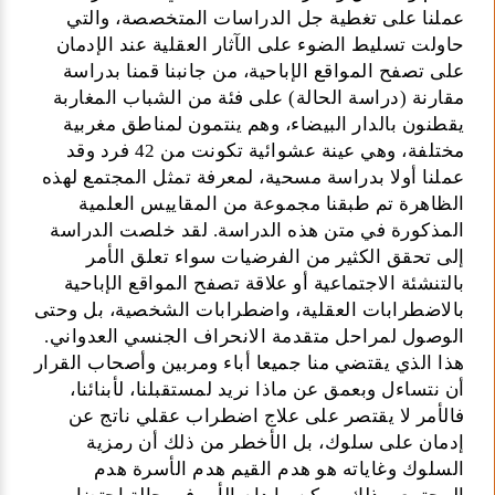
عملنا على تغطية جل الدراسات المتخصصة، والتي
حاولت تسليط الضوء على الآثار العقلية عند الإدمان
على تصفح المواقع الإباحية، من جانبنا قمنا بدراسة
مقارنة (دراسة الحالة) على فئة من الشباب المغاربة
يقطنون بالدار البيضاء، وهم ينتمون لمناطق مغربية
مختلفة، وهي عينة عشوائية تكونت من 42 فرد وقد
عملنا أولا بدراسة مسحية، لمعرفة تمثل المجتمع لهذه
الظاهرة تم طبقنا مجموعة من المقاييس العلمية
المذكورة في متن هذه الدراسة. لقد خلصت الدراسة
إلى تحقق الكثير من الفرضيات سواء تعلق الأمر
بالتنشئة الاجتماعية أو علاقة تصفح المواقع الإباحية
بالاضطرابات العقلية، واضطرابات الشخصية، بل وحتى
الوصول لمراحل متقدمة الانحراف الجنسي العدواني.
هذا الذي يقتضي منا جميعا أباء ومربين وأصحاب القرار
أن نتساءل وبعمق عن ماذا نريد لمستقبلنا، لأبنائنا،
فالأمر لا يقتصر على علاج اضطراب عقلي ناتج عن
إدمان على سلوك، بل الأخطر من ذلك أن رمزية
السلوك وغاياته هو هدم القيم هدم الأسرة هدم