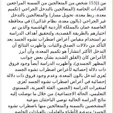
من ((153 شخص من المتعالجين من السمنة المراجعين
العيادات الخاصة (المتعالجين بالتدخل الجراحي {تكميم
معدة، ربط معدة، تحويل مسار} والمتعالجين بالتدخل
غير الجراحي {بالون معدة، نظام غذائي}) في محافظة
العاصمة عمان بالمملكة الأردنية الهاشمية والذين تم
اختيارهم بالطريقة القصدية، ولتحقيق أهداف الدراسة
تم استخدام مقياس أعراض اضطراب تشوه الجسد بعد
التأكد من دلالات الصدق والثبات. وأظهرت النتائج أن
التدخل الأكثر انتشاراً هو تكميم المعدة، وأن أبرز
الأعراض كان (القلق الشديد بشأن بعض جوانب
المظهر الجسدي)، وأظهرت الدراسة أيضاً وجود فروق
ذات دلالة إحصائية لأعراض اضطراب تشوه الجسد
يُعزى لتدخل بالون المعدة، وعدم وجود فروق ذات دلالة
إحصائية في أعراض اضطراب تشوه الجسد تُعزى
لمتغيرات الدراسة (الجنس، الفئة العمرية، المستوى
التعليمي، الحالة الاجتماعية). من خلال ما توصلت إليه
نتائج الدراسة الحالية توصي الباحثتان بتوعية
المشخصين بالسمنة والمتعالجين منها باضطراب تشوه
الجسد؛ وتوعية الأطباء والعاملين بالعيادات الخاصة