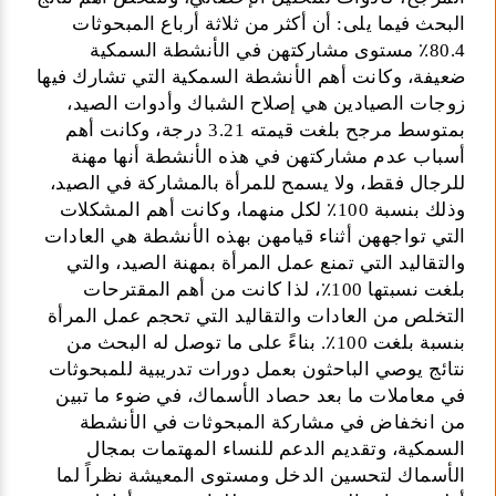
البحث فيما يلى: أن أكثر من ثلاثة أرباع المبحوثات
80.4٪ مستوى مشاركتهن في الأنشطة السمكية
ضعيفة، وكانت أهم الأنشطة السمكية التي تشارك فيها
زوجات الصيادين هي إصلاح الشباك وأدوات الصيد،
بمتوسط مرجح بلغت قيمته 3.21 درجة، وكانت أهم
أسباب عدم مشاركتهن في هذه الأنشطة أنها مهنة
للرجال فقط، ولا يسمح للمرأة بالمشاركة في الصيد،
وذلك بنسبة 100٪ لكل منهما، وكانت أهم المشكلات
التي تواجههن أثناء قيامهن بهذه الأنشطة هي العادات
والتقاليد التي تمنع عمل المرأة بمهنة الصيد، والتي
بلغت نسبتها 100٪، لذا كانت من أهم المقترحات
التخلص من العادات والتقاليد التي تحجم عمل المرأة
بنسبة بلغت 100٪. بناءً على ما توصل له البحث من
نتائج يوصي الباحثون بعمل دورات تدريبية للمبحوثات
في معاملات ما بعد حصاد الأسماك، في ضوء ما تبين
من انخفاض في مشاركة المبحوثات في الأنشطة
السمكية، وتقديم الدعم للنساء المهتمات بمجال
الأسماك لتحسين الدخل ومستوى المعيشة نظراً لما