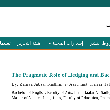
In
ط النشر
إصدارات المجلة
هيئة التحرير
تعليما
The Pragmatic Role of Hedging and Bac
By: Zahraa Jabaar Kadhim
Asst. Inst. Karrar T
(1),
Bachelor of English, Faculty of Arts, Imam Jaafar Al-Sadiq
Master of Applied Linguistics, Faculty of Education, Imam