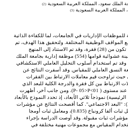
 الملك سعود، المملكة العربية السعودية
(2)
المملكة العربية السعودية
(3)
 للموظفات الإداريات في الجامعات، لما للكفاءة الذاتية
 المواقف الوظيفية المختلفة. ولتحقيق هذا الهدف، تم
بناء مقياس للكفاءة الذاتية للموظفات الإداريات الذي تكون من (28) فقرة، وقد تم الاستناد إلى المنهج
الوصفي في هذه الدراسة، كما تم تطبيق الأداة على عينة عشوائية قوامها (554) موظفة إدارية بجامعة الملك
 وقد تم استخدام أسلوب التحليل العاملي الاستكشافي
لك للتعرف على طبيعة النسق العاملي للمقياس. وقد أسفرت النتائج عن
 حيث تراوحت قيم معاملات الارتباط بين الفقرات
0.2 - 0.590) كما بلغت معاملات الارتباط بين كل فقرة والدرجة الكلية للبعد الذي
تنتمي إليه (0.268 - 0.770) وجميع تلك المعاملات دالة عند مستوى ( 01>P- 05>P). ومن جانب آخر، أظهرت
ئيسية) نموذجاً ثلاثي الأبعاد، إذ تحدد النموذج بالأبعاد
التالية: (1) "البعد المعرفي"، (2): "البعد الانفعالي"، (3): "البعد الاجتماعي". كما أفصحت النتائج عن مؤشرات
جيدة لتقدير ثبات المقياس وذلك بالطرق التالية: معامل ثبات ألفا كرونباخ (0.835)، ومعامل ثبات أومجا
امل ثبات التجزئة النصفية (0.748). وهي مؤشرات ثبات مقبولة. وقد أوصت الدراسة بإجراء
ستخدام المقياس مع مجموعات مهنية مختلفة في