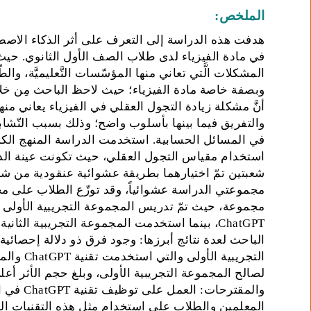
الملخص:
في مادة الفيزياء لدى طلاب الصف الأول الثانوي. حيث
المشكلات الَّتي تعاني منها المؤسّسات التَّعليميَّة، وال
وبصفة خاصة مادة الفيزياء؛ حيث لاحظ الباحث مِن خلال خ
أنَّ مشكلة زيادة التجول العقلي في الفيزياء يعاني من
والتفريق فيما بينها بأسلوب واضح؛ وذلك بسبب التّشابه ا
في المسائل الحسابية. استخدمت الدراسة المنهج الكم
شعبتين تمّ اختيارهما بطريقة عشوائية عنقودية من ش
مجموعة، حيث تمّ تدريس المجموعة التجريبية الأولى ف
التجريبية
والمقترحا
المعلمين والطلاب على استخدام مثل هذه التقنيات الحد