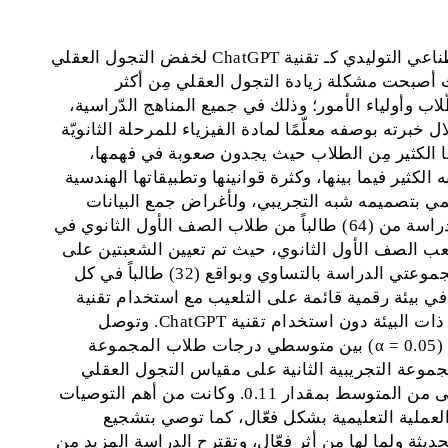
هدفت هذه الدراسة إلى التعرف على أثر الذكاء الاصطناعي التوليدي كـ تقنية ChatGPT لخفض التجول العقلي
 أصبحت مشكلة زيادة التجول العقلي مِن أكثر
طّلاب وأولياء الأمور؛ وذلك في جميع المناهج الدّراسية،
برته بوصفه معلّمًا لمادة الفيزياء للمرحلة الثانويّة
ها الكثير مِن الطلاب حيث يجدون صعوبة في فهمها،
لكثير فيما بينها، وكثرة قوانينها وتطبيقاتها الهندسية
ي بتصميمه شبه التجريبي، ولأغراض جمع البيانات
استخدام مقياس التجول العقلي، حيث تكونت عينة الدراسة من (64) طالباً من طلاب الصف الأول الثانوي في
عب الصف الأول الثانوي، حيث تم تعيين الشعبتين على
مجموعتي الدراسة عشوائياً، وقد توزّع الطلاب على مجموعتي الدراسة بالتساوي وبواقع (32) طالباً في كل
ي بيئة رقمية قائمة على التلعيب مع استخدام تقنية
ChatGPT، بينما استخدمت المجموعة التجريبية الثانية ذات البيئة دون استخدام تقنية ChatGPT. وتوصل
الباحث لعدة نتائج أبرزها: وجود فرق ذو دلالة إحصائية (α = 0.05) بين متوسطي درجات طلاب المجموعة
 الأولى والتي استخدمت تقنية ChatGPT والمجموعة التجريبية الثانية على مقياس التجول العقلي
لصالح المجموعة التجريبية الأولى، وبلغ حجم الأثر أعلى من المتوسط بمقدار 0.11. وكانت من أهم التوصيات
ت: العمل على توظيف تقنية ChatGPT في العملية التعليمية بشكل فعّال، كما توصي بتشجيع
يثة ولما لها من أثر فعّال، وتقترح الدراسة المزيد من