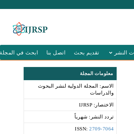
ت النشر
تقديم بحث
اتصل بنا
ابحث في المجلة
معلومات المجلة
الاسم: المجلة الدولية لنشر البحوث
والدراسات
الاختصار: IJRSP
تردد النشر: شهرياً
:ISSN
2709-7064