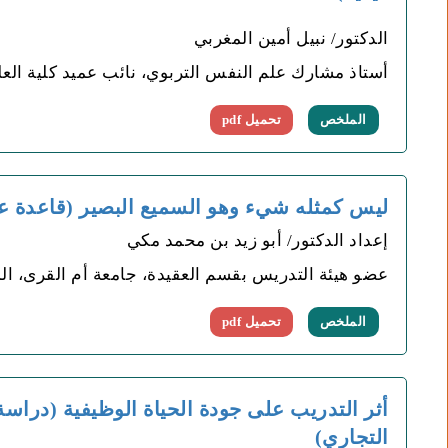
الدكتور/ نبيل أمين المغربي
أستاذ مشارك علم النفس التربوي، نائب عميد كلية الع
الملخص
تحميل pdf
ليس كمثله شيء وهو السميع البصير (قاعدة ع
إعداد الدكتور/ أبو زيد بن محمد مكي
عضو هيئة التدريس بقسم العقيدة، جامعة أم القرى، الم
الملخص
تحميل pdf
أثر التدريب على جودة الحياة الوظيفية (دراسة
التجاري)